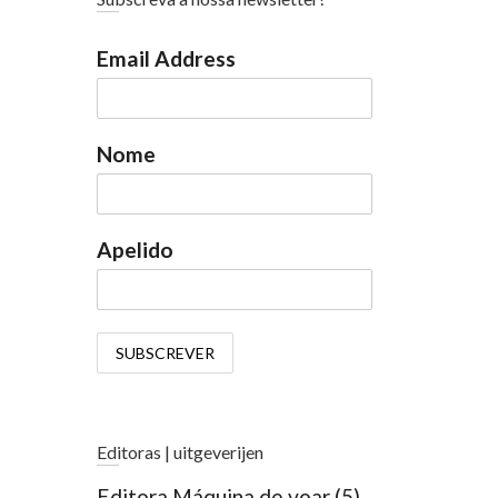
Email Address
Nome
Apelido
Editoras | uitgeverijen
Editora Máquina de voar
(5)