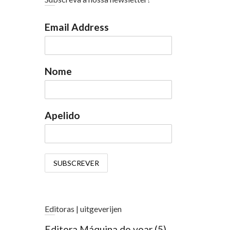
Email Address
Nome
Apelido
Editoras | uitgeverijen
Editora Máquina de voar
(5)