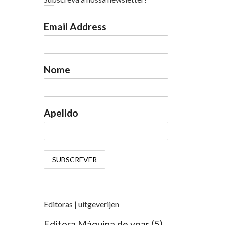
Email Address
Nome
Apelido
Editoras | uitgeverijen
Editora Máquina de voar
(5)