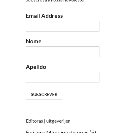
Email Address
Nome
Apelido
Editoras | uitgeverijen
Editora Máquina de voar
(5)