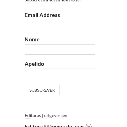
Email Address
Nome
Apelido
Editoras | uitgeverijen
Editora Máquina de voar
(5)