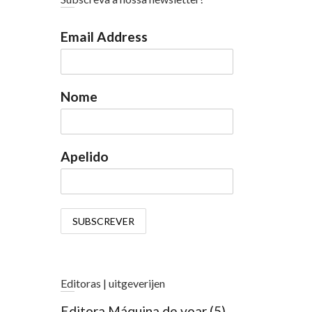
Email Address
Nome
Apelido
Editoras | uitgeverijen
Editora Máquina de voar
(5)