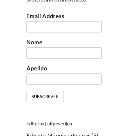
Email Address
Nome
Apelido
Editoras | uitgeverijen
Editora Máquina de voar
(5)