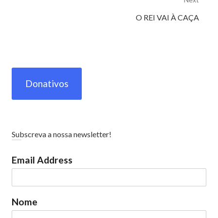
Next
O REI VAI À CAÇA
post:
Donativos
Subscreva a nossa newsletter!
Email Address
Nome