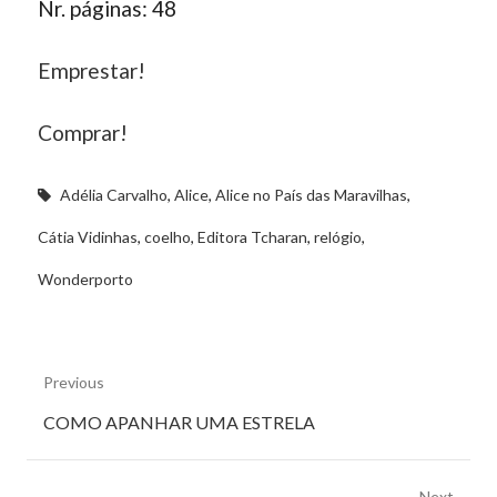
Nr. páginas: 48
Emprestar!
Comprar!
Adélia Carvalho
,
Alice
,
Alice no País das Maravilhas
,
Cátia Vidinhas
,
coelho
,
Editora Tcharan
,
relógio
,
Wonderporto
Previous
Previous
COMO APANHAR UMA ESTRELA
post:
Next