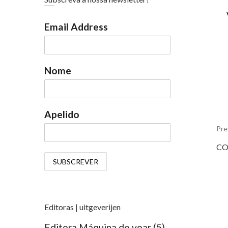
Email Address
Nome
Apelido
Pre
Pre
CO
pos
Editoras | uitgeverijen
Editora Máquina de voar
(5)