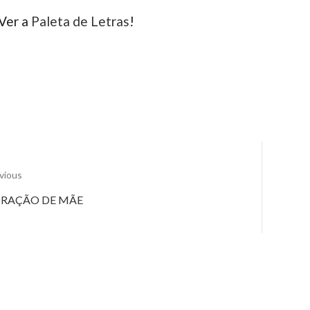
Ver a
Paleta de Letras
!
vious
vious
Next
RAÇÃO DE MÃE
t:
post: