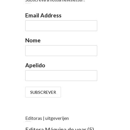
Email Address
Nome
Apelido
Editoras | uitgeverijen
Editora Máquina de voar
(5)