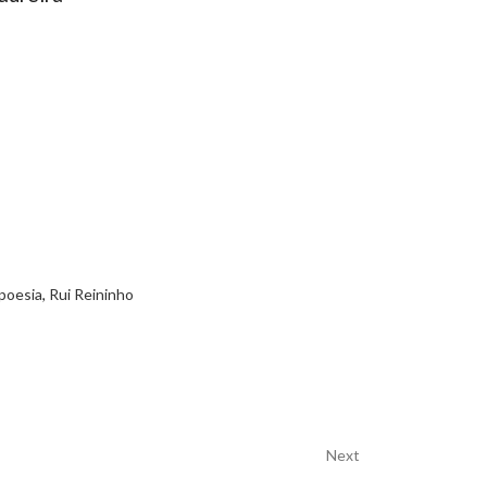
poesia
,
Rui Reininho
Next