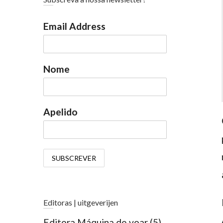
Email Address
Nome
Apelido
Editoras | uitgeverijen
Editora Máquina de voar
(5)