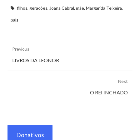
filhos
,
gerações
,
Joana Cabral
,
mãe
,
Margarida Teixeira
,
pais
Previous
Previous
LIVROS DA LEONOR
post:
Next
Next
O REI INCHADO
post:
Donativos